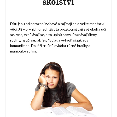
školství
Děti jsou od narození zvídavé a zajímají se o velké množství
věcí. Již v prvních dnech života prozkoumávají své okolí a učí
se. Ano, vzdělávají se, a to úplně samy. Poznávají členy
rodiny, naučí se, jak je přivolat a vytvoří si základy
komunikace. Dokáží zručně ovládat různé hračky a
manipulovat jimi.