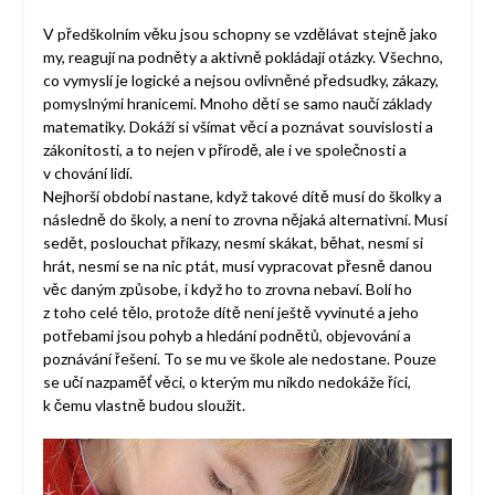
V předškolním věku jsou schopny se vzdělávat stejně jako
my, reagují na podněty a aktivně pokládají otázky. Všechno,
co vymyslí je logické a nejsou ovlivněné předsudky, zákazy,
pomyslnými hranicemi. Mnoho dětí se samo naučí základy
matematiky. Dokáží si všímat věcí a poznávat souvislosti a
zákonitosti, a to nejen v přírodě, ale i ve společnosti a
v chování lidí.
Nejhorší období nastane, když takové dítě musí do školky a
následně do školy, a není to zrovna nějaká alternativní. Musí
sedět, poslouchat příkazy, nesmí skákat, běhat, nesmí si
hrát, nesmí se na nic ptát, musí vypracovat přesně danou
věc daným způsobe, i když ho to zrovna nebaví. Bolí ho
z toho celé tělo, protože dítě není ještě vyvinuté a jeho
potřebami jsou pohyb a hledání podnětů, objevování a
poznávání řešení. To se mu ve škole ale nedostane. Pouze
se učí nazpaměť věci, o kterým mu nikdo nedokáže říci,
k čemu vlastně budou sloužit.