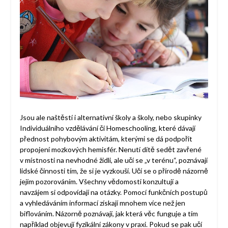
Jsou ale naštěstí i alternativní školy a školy, nebo skupinky
Individuálního vzdělávání či Homeschooling, které dávají
přednost pohybovým aktivitám, kterými se dá podpořit
propojení mozkových hemisfér. Nenutí dítě sedět zavřené
v místnosti na nevhodné židli, ale učí se „v terénu“, poznávají
lidské činnosti tím, že si je vyzkouší. Učí se o přírodě názorně
jejím pozorováním. Všechny vědomosti konzultují a
navzájem si odpovídají na otázky. Pomocí funkčních postupů
a vyhledáváním informací získají mnohem více než jen
biflováním. Názorně poznávají, jak která věc funguje a tím
například objevují fyzikální zákony v praxi. Pokud se pak učí