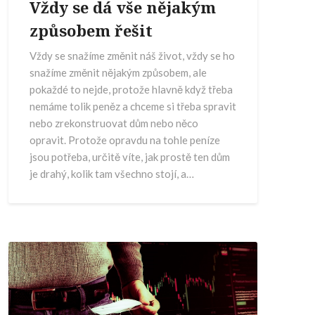
Vždy se dá vše nějakým
způsobem řešit
Vždy se snažíme změnit náš život, vždy se ho
snažíme změnit nějakým způsobem, ale
pokaždé to nejde, protože hlavně když třeba
nemáme tolik peněz a chceme si třeba spravit
nebo zrekonstruovat dům nebo něco
opravit. Protože opravdu na tohle peníze
jsou potřeba, určitě víte, jak prostě ten dům
je drahý, kolik tam všechno stojí, a…