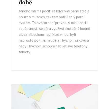
době
Mnoho lidí má pocit, že když vidí parní stroje
pouze v muzeích, tak tam patří i celý parní
systém. To ovšem není pravda. V minulosti i
současnosti se pára využívá skutečně hodně
a bez ní bychom například v noci byli
naprosto po tmě, neudělali bychom si kávu a
nebyli bychom schopni nabíjet své telefony,
tablety…