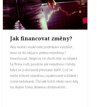
Jak financovat změny?
Aby mohlo soukromé podnikání vynášet,
musí se do něj pro změnu nejednou i
investovat. Nejprve ve chvíli, kdy se nějaká
ta firma rodí, posléze ale nejednou i tehdy,
když se jí dočasně přestane dařit. Což se
může stávat nejednou, opakovaně a klidně i
zcela nečekaně. Člověk totiž nikdy neví, kdy
ho dejme tomu zklamou dodavatelé…