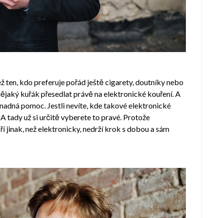
ež ten, kdo preferuje pořád ještě cigarety, doutníky nebo
nějaký kuřák přesedlat právě na elektronické kouření. A
nadná pomoc. Jestli nevíte, kde takové elektronické
. A tady už si určitě vyberete to pravé. Protože
ří jinak, než elektronicky, nedrží krok s dobou a sám