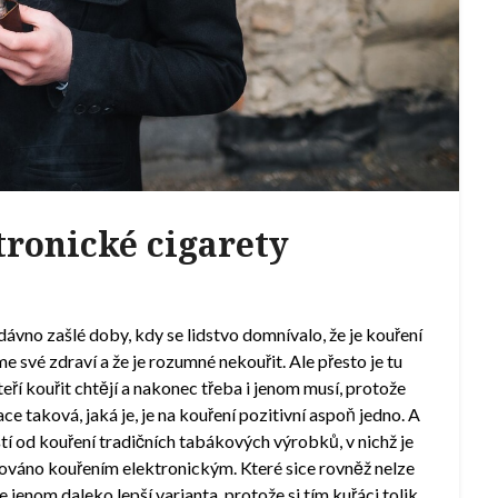
ktronické cigarety
dávno zašlé doby, kdy se lidstvo domnívalo, že je kouření
me své zdraví a že je rozumné nekouřit. Ale přesto je tu
teří kouřit chtějí a nakonec třeba i jenom musí, protože
ce taková, jaká je, je na kouření pozitivní aspoň jedno. A
ští od kouření tradičních tabákových výrobků, v nichž je
azováno kouřením elektronickým. Které sice rovněž nelze
 jenom daleko lepší varianta, protože si tím kuřáci tolik