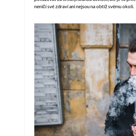
neničí své zdraví ani nejsou na obtíž svému okolí.