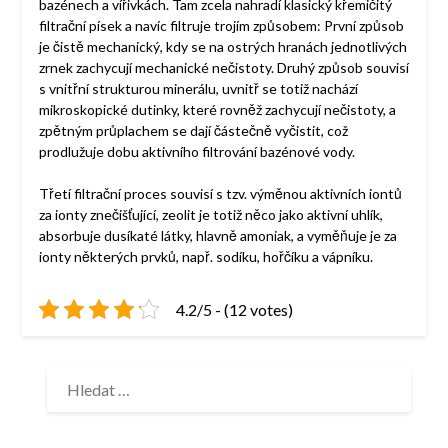
bazénech a vířivkách. Tam zcela nahradí klasický křemičitý
filtrační písek a navíc filtruje trojím způsobem: První způsob
je čistě mechanický, kdy se na ostrých hranách jednotlivých
zrnek zachycují mechanické nečistoty. Druhý způsob souvisí
s vnitřní strukturou minerálu, uvnitř se totiž nachází
mikroskopické dutinky, které rovněž zachycují nečistoty, a
zpětným průplachem se dají částečně vyčistit, což
prodlužuje dobu aktivního filtrování bazénové vody.
Třetí filtrační proces souvisí s tzv. výměnou aktivních iontů
za ionty znečišťující, zeolit je totiž něco jako aktivní uhlík,
absorbuje dusíkaté látky, hlavně amoniak, a vyměňuje je za
ionty některých prvků, např. sodíku, hořčíku a vápníku.
4.2/5 - (12 votes)