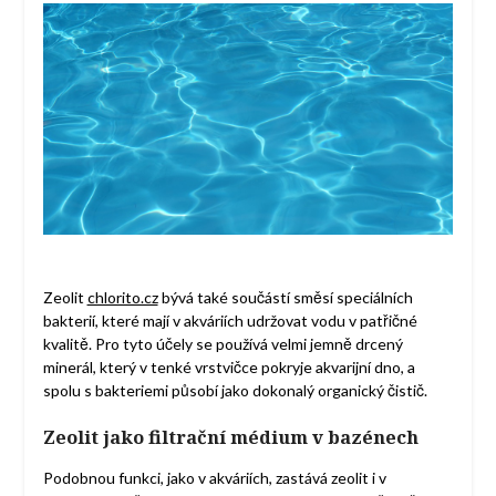
Zeolit
chlorito.cz
bývá také součástí směsí speciálních
bakterií, které mají v akváriích udržovat vodu v patřičné
kvalitě. Pro tyto účely se používá velmi jemně drcený
minerál, který v tenké vrstvičce pokryje akvarijní dno, a
spolu s bakteriemi působí jako dokonalý organický čistič.
Zeolit jako filtrační médium v bazénech
Podobnou funkci, jako v akváriích, zastává zeolit i v