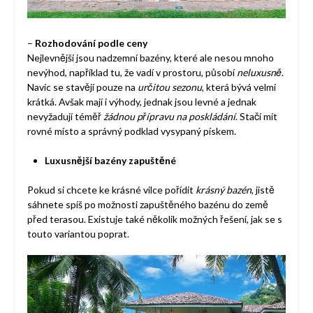
–
Rozhodování podle ceny
Nejlevnější jsou nadzemní bazény, které ale nesou mnoho
nevýhod, například tu, že vadí v prostoru, působí
neluxusně
.
Navíc se stavějí pouze na
určitou sezonu
, která bývá velmi
krátká. Avšak mají i výhody, jednak jsou levné a jednak
nevyžadují téměř
žádnou přípravu na poskládání
. Stačí mít
rovné místo a správný podklad vysypaný pískem.
Luxusnější bazény zapuštěné
Pokud si chcete ke krásné vilce pořídit
krásný bazén
, jistě
sáhnete spíš po možnosti zapuštěného bazénu do země
před terasou. Existuje také několik možných řešení, jak se s
touto variantou poprat.