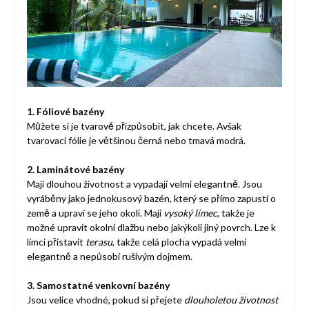
1.
Fóliové bazény
Můžete si je tvarově přizpůsobit, jak chcete. Avšak
tvarovací fólie je většinou černá nebo tmavá modrá.
2.
Laminátové bazény
Mají dlouhou životnost a vypadají velmi elegantně. Jsou
vyráběny jako jednokusový bazén, který se přímo zapustí o
země a upraví se jeho okolí. Mají
vysoký límec
, takže je
možné upravit okolní dlažbu nebo jakýkoli jiný povrch. Lze k
límci přistavit
terasu
, takže celá plocha vypadá velmi
elegantně a nepůsobí rušivým dojmem.
3.
Samostatné venkovní bazény
Jsou velice vhodné, pokud si přejete
dlouholetou životnost