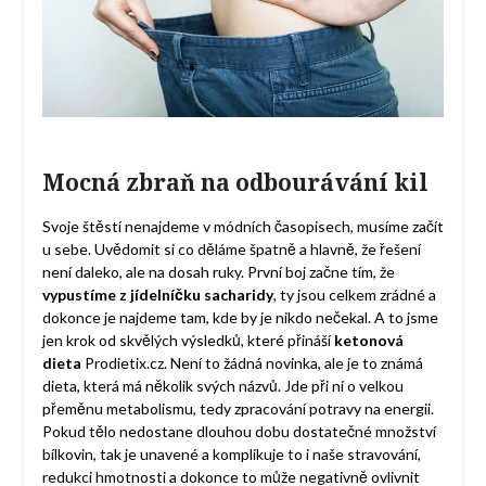
Mocná zbraň na odbourávání kil
Svoje štěstí nenajdeme v módních časopisech, musíme začít
u sebe. Uvědomit si co děláme špatně a hlavně, že řešení
není daleko, ale na dosah ruky. První boj začne tím, že
vypustíme z jídelníčku sacharidy
, ty jsou celkem zrádné a
dokonce je najdeme tam, kde by je nikdo nečekal. A to jsme
jen krok od skvělých výsledků, které přináší
ketonová
dieta
Prodietix.cz
. Není to žádná novinka, ale je to známá
dieta, která má několik svých názvů. Jde při ní o velkou
přeměnu metabolismu, tedy zpracování potravy na energii.
Pokud tělo nedostane dlouhou dobu dostatečné množství
bílkovin, tak je unavené a komplikuje to i naše stravování,
redukci hmotnosti a dokonce to může negativně ovlivnit