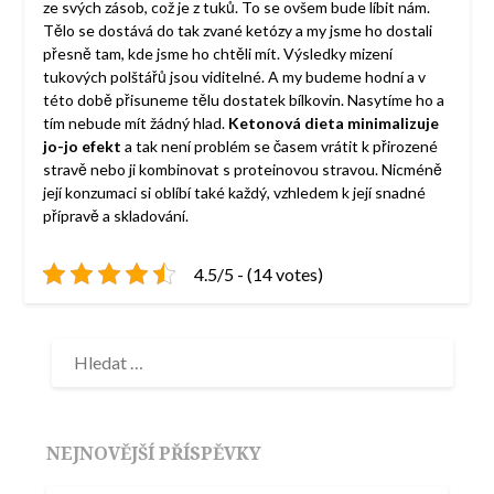
ze svých zásob, což je z tuků. To se ovšem bude líbit nám.
Tělo se dostává do tak zvané ketózy a my jsme ho dostali
přesně tam, kde jsme ho chtěli mít. Výsledky mizení
tukových polštářů jsou viditelné. A my budeme hodní a v
této době přisuneme tělu dostatek bílkovin. Nasytíme ho a
tím nebude mít žádný hlad.
Ketonová dieta minimalizuje
jo-jo efekt
a tak není problém se časem vrátit k přirozené
stravě nebo ji kombinovat s proteinovou stravou. Nicméně
její konzumaci si oblíbí také každý, vzhledem k její snadné
přípravě a skladování.
4.5/5 - (14 votes)
NEJNOVĚJŠÍ PŘÍSPĚVKY