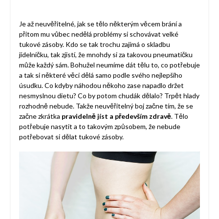
Je až neuvěřitelné, jak se tělo některým věcem brání a
přitom mu vůbec nedělá problémy si schovávat velké
tukové zásoby. Kdo se tak trochu zajímá o skladbu
jídelníčku, tak zjistí, že mnohdy si za takovou pneumatičku
může každý sám. Bohužel neumíme dát tělu to, co potřebuje
a tak si některé věci dělá samo podle svého nejlepšího
úsudku. Co kdyby náhodou někoho zase napadlo držet
nesmyslnou dietu? Co by potom chudák dělalo? Trpět hlady
rozhodně nebude. Takže neuvěřitelný boj začne tím, že se
začne zkrátka
pravidelně jíst a především zdravě
. Tělo
potřebuje nasytit a to takovým způsobem, že nebude
potřebovat si dělat tukové zásoby.