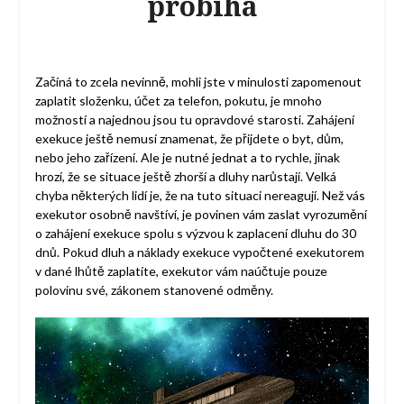
probíhá
Začíná to zcela nevinně, mohli jste v minulosti zapomenout
zaplatit složenku, účet za telefon, pokutu, je mnoho
možností a najednou jsou tu opravdové starosti. Zahájení
exekuce ještě nemusí znamenat, že přijdete o byt, dům,
nebo jeho zařízení. Ale je nutné jednat a to rychle, jinak
hrozí, že se situace ještě zhorší a dluhy narůstají. Velká
chyba některých lidí je, že na tuto situaci nereagují. Než vás
exekutor osobně navštíví, je povinen vám zaslat vyrozumění
o zahájení exekuce spolu s výzvou k zaplacení dluhu do 30
dnů. Pokud dluh a náklady exekuce vypočtené exekutorem
v dané lhůtě zaplatíte, exekutor vám naúčtuje pouze
polovinu své, zákonem stanovené odměny.