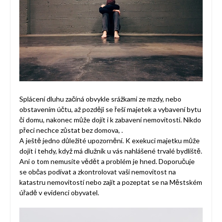
Splácení dluhu začíná obvykle srážkami ze mzdy, nebo
obstavením účtu, až později se řeší majetek a vybavení bytu
či domu, nakonec může dojít i k zabavení nemovitosti. Nikdo
přeci nechce zůstat bez domova,
.
A ještě jedno důležité upozornění. K exekuci majetku může
dojít i tehdy, když má dlužník u vás nahlášené trvalé bydliště.
Ani o tom nemusíte vědět a problém je hned. Doporučuje
se občas podívat a zkontrolovat vaši nemovitost na
katastru nemovitostí nebo zajít a pozeptat se na Městském
úřadě v evidenci obyvatel.