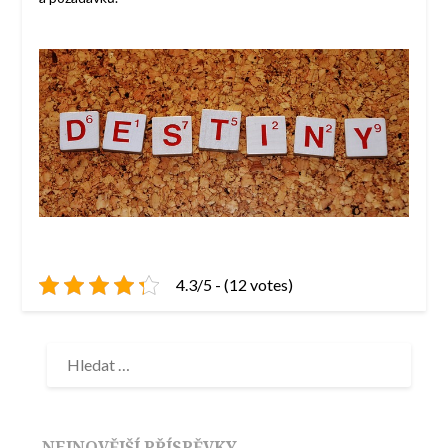
4.3/5 - (12 votes)
NEJNOVĚJŠÍ PŘÍSPĚVKY