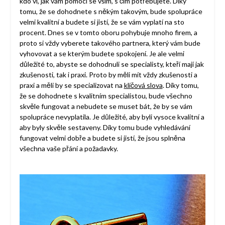
kdo ví, jak vám pomoci se vším, s čím potřebujete. Díky
tomu, že se dohodnete s někým takovým, bude spolupráce
velmi kvalitní a budete si jistí, že se vám vyplatí na sto
procent. Dnes se v tomto oboru pohybuje mnoho firem, a
proto si vždy vyberete takového partnera, který vám bude
vyhovovat a se kterým budete spokojení. Je ale velmi
důležité to, abyste se dohodnuli se specialisty, kteří mají jak
zkušenosti, tak i praxi. Proto by měli mít vždy zkušenosti a
praxi a měli by se specializovat na
klíčová slova
. Díky tomu,
že se dohodnete s kvalitním specialistou, bude všechno
skvěle fungovat a nebudete se muset bát, že by se vám
spolupráce nevyplatila. Je důležité, aby byli vysoce kvalitní a
aby byly skvěle sestaveny. Díky tomu bude vyhledávání
fungovat velmi dobře a budete si jistí, že jsou splněna
všechna vaše přání a požadavky.