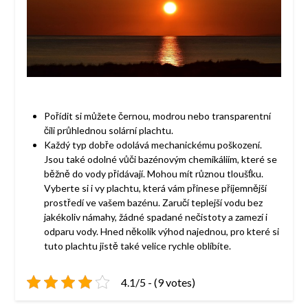
Pořídit si můžete černou, modrou nebo transparentní
čili průhlednou solární plachtu.
Každý typ dobře odolává mechanickému poškození.
Jsou také odolné vůči bazénovým chemikáliím, které se
běžně do vody přidávají. Mohou mít různou tloušťku.
Vyberte si i vy plachtu, která vám přinese příjemnější
prostředí ve vašem bazénu. Zaručí teplejší vodu bez
jakékoliv námahy, žádné spadané nečistoty a zamezí i
odparu vody. Hned několik výhod najednou, pro které si
tuto plachtu jistě také velice rychle oblíbíte.
4.1/5 - (9 votes)