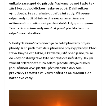
unikalo zase zpět do přírody
. Naakum
ulované teplo tak
zůstává pod pokličkou hezky ve vodě
.
Další velkou
výhodou je, že zabraňuje odpařování vody
. Přirozený
odpar vody totiž běžně ve dne nezaznamenáme, ale
můžeme si toho všimnout po delší době, kdy zpozorujeme,
že v bazénu máme vody méně. A právě plachta tomuto
odpařování zabraňuje.
V horkých slunečních dnech je to totiž přirozený projev
přírody. A co patří mezi další přirozené projevy přírody? Přeci
tráva, hmyz a vítr, takže je každému jistě hned jasné, že se
do vody dostávají také tyto nepraktické nečistoty. Jak jim
zamezit? Natáhnete tuto solární plachtu jako jakoukoliv
jinou běžnou krycí plachtu přes hladinu a díky tomu
prakticky zamezíte vniknutí nečistot na hladinu a do
bazénové vody
.