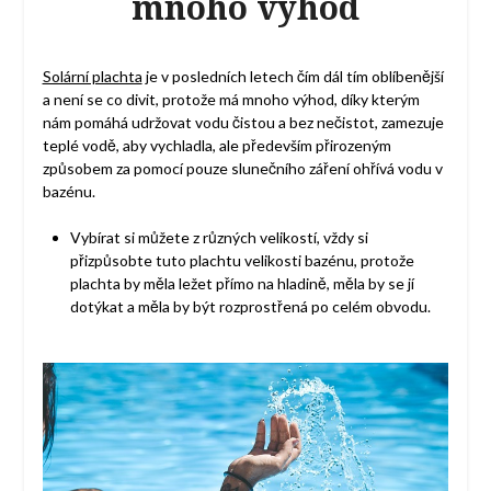
mnoho výhod
Solární plachta
je v posledních letech čím dál tím oblíbenější
a není se co divit, protože má mnoho výhod, díky kterým
nám pomáhá udržovat vodu čistou a bez nečistot, zamezuje
teplé vodě, aby vychladla, ale především přirozeným
způsobem za pomocí pouze slunečního záření ohřívá vodu v
bazénu.
Vybírat si můžete z různých velikostí, vždy si
přizpůsobte tuto plachtu velikosti bazénu, protože
plachta by měla ležet přímo na hladině, měla by se jí
dotýkat a měla by být rozprostřená po celém obvodu.