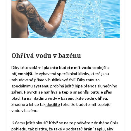
Ohřívá vodu v bazénu
Díky této
solární plachtě budete mít vodu teplejší a
příjemnější
. Je vybavená speciálními články, které jsou
zabudované přímo v bublinkové fólii. Díky tomuto
speciálnímu systému probíhá ještě lépe přenos slunečního
záření.
Povrch se nahřívá a teplo snadněji putuje přes
plachtu na hladinu vody v bazénu, kde vodu ohřívá.
Snadno a lehce tak
docílíte
toho, že budete mít teplejší
vodu v bazénu.
K čemu ještě slouží? Když se na to podíváte z druhého úhlu
pohledu, tak zjistíte, že také v podstatě
brání teplu, aby