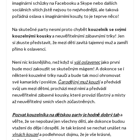
imaginární schůzky na Facebooku a Skype nebo dalších
sociálních sítích jistě nejsou to nejvhodnější, ale taková
pořádná oslava s imaginárními kouzly, to je teprve něco!
Na skutečné party nesmí proto chybět
kouzelník se svými
kouzelnými kousky
a neuvěřitelnými zábavnými triky! Jen
si zkuste představit, že mezi děti zavítá tajemný muž a zamíří
přímo k oslavenci.
Není nic krásnějšího, než když si
váš oslavenec
jako první
bude moci zakouzlit se skutečným mágem! A dokonce se i
některé kouzelné triky naučí a bude tak moci ohromovat
své kamarády i posléze.
Čarodějný muž kouzlí
a předvádí
svůj um mezi dětmi, prochází mezi nimi a předvádí
neuvěřitelné zábavné kousky, které provází šťastný a místy
až neuvěřitelný smích všech zúčastněných.
Pozvat kouzelníka na dětskou party je hodně dobrý tah
a
věřte, že se nepobaví jen všechny děti, ale dokonce budou
vtaženi do děje i dospělí. Je tak krásné se nechat unášet na
vlnách kouzel
a podlehnout dojmu, že je vše krásné,