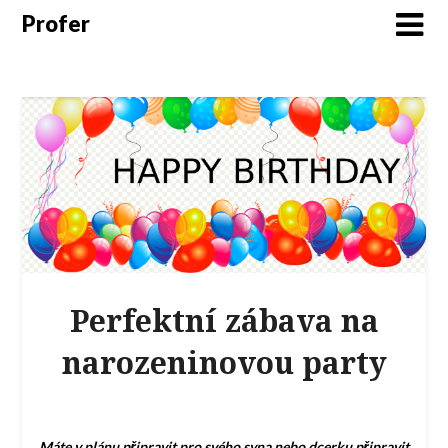
Profer
Perfektní zábava na
narozeninovou party
Máte v plánu připravit pro svého syna nebo dcerku připravit