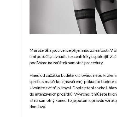
Masáže těla jsou velice příjemnou záležitostí. V o
umí potěšit, navnadit i excentricky uspokojit. Zaž
podíváme na začátek samotné procedury.
Hned od začátku budete královnou nebo králem me
sprchu s masérkou (masérem), pokud to budete ch
Uvolníte své tělo i mysl. Dopřejete si rozkoš, hla
do intenzivních prožitků. Vyvrcholit můžete kli
až na samotný konec, to je potom opravdu vzrušuj
domluvě.