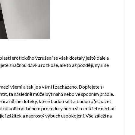
blasti erotického vzrušení se však dostaly ještě dále a
ijete značnou dávku rozkoše, ale to až později, nyní se
zi všemi a tak je s vámi i zacházeno. Dopřejete si
tít, ta následně může být nahá nebo ve spodním prádle.
zení a něžné doteky, které budou sílit a budou přecházet
dně několikrát během procedury nebo si to můžete nechat
ící zážitek a naprostý výbuch uspokojení. Vše záleží na