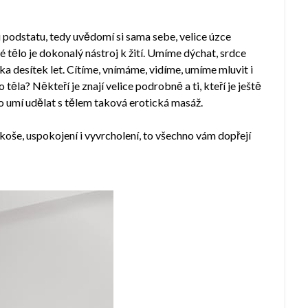
podstatu, tedy uvědomí si sama sebe, velice úzce
é tělo je dokonalý nástroj k žití. Umíme dýchat, srdce
ka desítek let. Cítíme, vnímáme, vidíme, umíme mluvit i
ěla? Někteří je znají velice podrobně a ti, kteří je ještě
o umí udělat s tělem taková erotická masáž.
koše, uspokojení i vyvrcholení, to všechno vám dopřejí