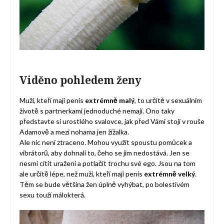
Viděno pohledem ženy
Muži, kteří mají penis
extrémně malý
, to určitě v sexuálním
životě s partnerkami jednoduché nemají. Ono taky
představte si urostlého svalovce, jak před Vámi stojí v rouše
Adamově a mezi nohama jen žížalka.
Ale nic není ztraceno. Mohou využít spoustu pomůcek a
vibrátorů, aby dohnali to, čeho se jim nedostává. Jen se
nesmí cítit uraženi a potlačit trochu své ego. Jsou na tom
ale určitě lépe, než muži, kteří mají penis
extrémně velký
.
Těm se bude většina žen úplně vyhýbat, po bolestivém
sexu touží málokterá.