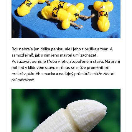
Roli nehraje jen
délka
penisu, ale i jeho
tloušťka
a
tvar
. A
samozřejmě, jak s ním jeho majitel umí zacházet.
Posuzovat penis je třeba v jeho
ztopořeném stavu
. Na první
pohled v klidovém stavu mrňous se může proměnit při
erekci v pěkného macka a nadějný průměrák může zůstat
průměrákem.