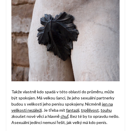
Takže vlastně kdo spadá v této oblasti do průměru, může
být spokojen. Má velkou šanci, že jeho sexuální partnerky
budou s velikostí jeho penisu spokojeny. Nicméně
jen na
velikosti nezáleží
. Je třeba mít
fantazii
,
trpělivost
,
touhu
zkoušet nové věci a hlavně
chuť
. Bez té by to opravdu nešlo.
Asexuální jedinci nemusí řešit, jak velký má kdo penis.