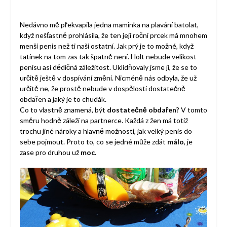
Nedávno mě překvapila jedna maminka na plavání batolat,
když nešťastně prohlásila, že ten její roční prcek má mnohem
menší penis než ti naši ostatní. Jak prý je to možné, když
tatínek na tom zas tak špatně není. Holt nebude velikost
penisu asi dědičná záležitost. Uklidňovaly jsme ji, že se to
určitě ještě v dospívání změní. Nicméně nás odbyla, že už
určitě ne, že prostě nebude v dospělosti dostatečně
obdařen a jaký je to chudák.
Co to vlastně znamená, být
dostatečně obdařen
? V tomto
směru hodně záleží na partnerce. Každá z žen má totiž
trochu jiné nároky a hlavně možnosti, jak velký penis do
sebe pojmout. Proto to, co se jedné může zdát
málo
, je
zase pro druhou už
moc
.