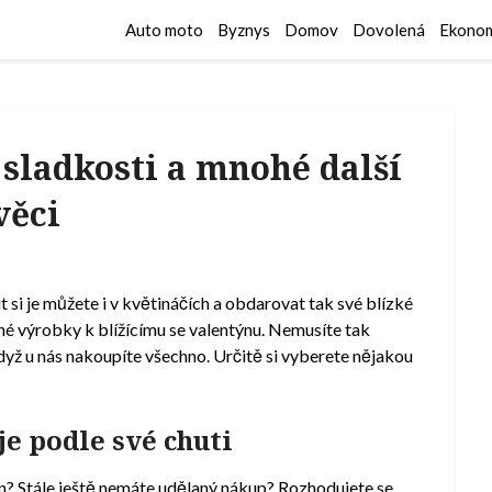
Auto moto
Byznys
Domov
Dovolená
Ekonom
sladkosti a mnohé další
věci
 si je můžete i v květináčích a obdarovat tak své blízké
né výrobky k blížícímu se valentýnu. Nemusíte tak
dyž u nás nakoupíte všechno. Určitě si vyberete nějakou
e podle své chuti
? Stále ještě nemáte udělaný nákup? Rozhodujete se,