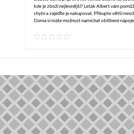
kde je zboží nejlevnější?
Leták Albert
vám pomůže 
chybí a zajeďte je nakupovat. Přikupte větší mno
Doma si máte možnost namíchat oblíbené nápoje ne