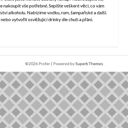
nakoupit vše potřebné. Sepište veškeré věci, co vám
žství alkoholu. Nabízíme vodku, rum, šampaňské a další.
bo vytvořit osvěžující drinky dle chuti a přání.
©2026 Profer
| Powered by
SuperbThemes