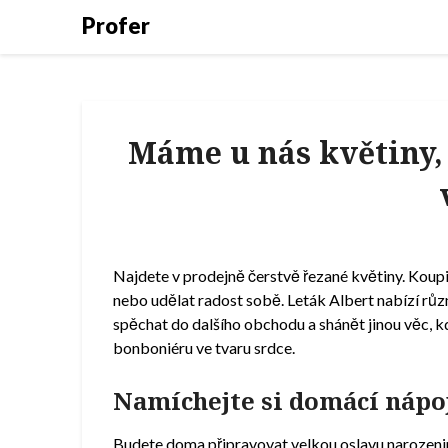
Profer
Máme u nás květiny, 
Najdete v prodejně čerstvě řezané květiny. Koupit
nebo udělat radost sobě. Leták Albert nabízí růz
spěchat do dalšího obchodu a shánět jinou věc, k
bonboniéru ve tvaru srdce.
Namíchejte si domácí nápoj
Budete doma připravovat velkou oslavu narozenin