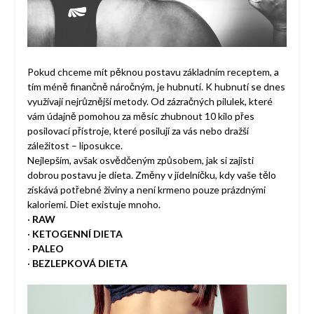
Pokud chceme mít pěknou postavu základním receptem, a
tím méně finančně náročným, je
hubnutí
. K hubnutí se dnes
využívají nejrůznější metody. Od zázračných pilulek, které
vám údajně pomohou za měsíc zhubnout 10 kilo přes
posilovací přístroje, které posilují za vás nebo dražší
záležitost – liposukce.
Nejlepším, avšak osvědčeným způsobem, jak si zajisti
dobrou postavu je dieta. Změny v jídelníčku, kdy vaše tělo
získává potřebné živiny a není krmeno pouze prázdnými
kaloriemi. Diet existuje mnoho.
·
RAW
·
KETOGENNÍ DIETA
·
PALEO
·
BEZLEPKOVÁ DIETA