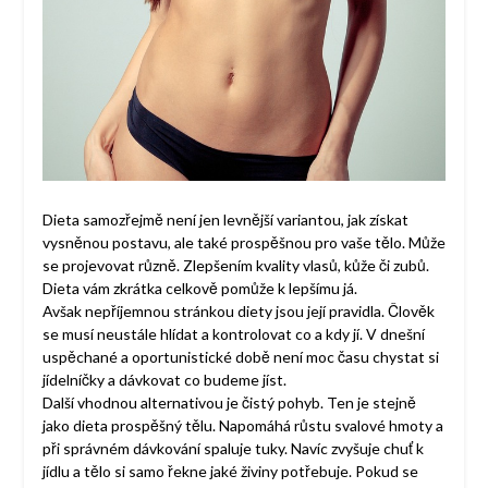
Dieta samozřejmě není jen levnější variantou, jak získat
vysněnou postavu, ale také prospěšnou pro vaše tělo. Může
se projevovat různě. Zlepšením kvality vlasů, kůže či zubů.
Dieta vám zkrátka celkově pomůže k lepšímu já.
Avšak nepříjemnou stránkou diety jsou její pravidla. Člověk
se musí neustále hlídat a kontrolovat co a kdy jí. V dnešní
uspěchané a oportunistické době není moc času chystat si
jídelníčky a dávkovat co budeme jíst.
Další vhodnou alternativou je čistý pohyb. Ten je stejně
jako dieta prospěšný tělu. Napomáhá růstu svalové hmoty a
při správném dávkování spaluje tuky. Navíc zvyšuje chuť k
jídlu a tělo si samo řekne jaké živiny potřebuje. Pokud se