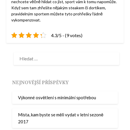
nechcete věčně hlídat co jíst, sport vám k tomu napomůže.
Když sem tam zhřešíte nějakým steakem či dortíkem,
pravidelným sportem můžete tyto prohřešky řádně
vykompenzovat.
4.3/5 - (9 votes)
NEJNOVĚJŠÍ PŘÍSPĚVKY
Výkonné osvětlení s minimální spotřebou
Místa, kam byste se měli vydat v letní sezoně
2017