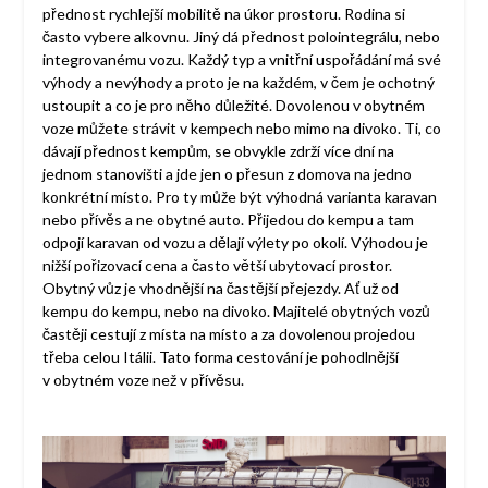
přednost rychlejší mobilitě na úkor prostoru. Rodina si
často vybere alkovnu. Jiný dá přednost polointegrálu, nebo
integrovanému vozu. Každý typ a vnitřní uspořádání má své
výhody a nevýhody a proto je na každém, v čem je ochotný
ustoupit a co je pro něho důležité.
Dovolenou v obytném
voze můžete strávit v kempech nebo mimo na divoko. Ti, co
dávají přednost kempům, se obvykle zdrží více dní na
jednom stanovišti a jde jen o přesun z domova na jedno
konkrétní místo. Pro ty může být výhodná varianta karavan
nebo přívěs a ne obytné auto. Přijedou do kempu a tam
odpojí karavan od vozu a dělají výlety po okolí. Výhodou je
nižší pořizovací cena a často větší ubytovací prostor.
Obytný vůz je vhodnější na častější přejezdy. Ať už od
kempu do kempu, nebo na divoko. Majitelé obytných vozů
častěji cestují z místa na místo a za dovolenou projedou
třeba celou Itálii. Tato forma cestování je pohodlnější
v obytném voze než v přívěsu.