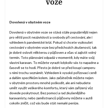
voze
Dovolená v obytném voze
Dovolená v obytném voze se stává stále populárnější nejen
pro větší pocit nezávislosti a svobody při cestování, ale i
vzhledem k pandemické krizi. Pokud si chcete vyzkoušet
cestování v obytném voze bez předchozích zkušeností, tak
je dobré oslovit některou z půjčoven a včas si zajistit volný
termín. Toto plánování odpadá v momentě, kdy máte svůj
vlastní karavan. To můžete vyrazit kdykoliv vás to napadne a
časově se to hodí. Přesto je dobré se před koupí camperu
s nimi trochu seznámit. Vzhledem k vysoké pořizovací ceně
a dalším specifikům kolem. Jako začátečník můžete nejen
v obytném prostoru mnohé poškodit, ale ani nebudete
umět využít veškerého komfortu, který vám zařízený vůz
dovede poskytnout. Bez pomoci a rad zkušenějšího
karavanisty, nebo zaměstnanců půjčovny můžete v autě
cokoliv zničit, což vás bude stát nemalé peníze.