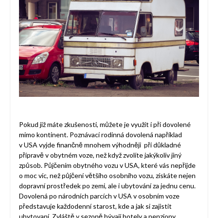
Pokud již máte zkušenosti, můžete je využít i při dovolené
mimo kontinent. Poznávací rodinná dovolená například
v USA vyjde finančně mnohem výhodněji při důkladné
přípravě v obytném voze, než když zvolíte jakýkoliv jiný
způsob. Půjčením obytného vozu v USA, které vás nepřijde
o moc víc, než půjčení většího osobního vozu, získáte nejen
dopravní prostředek po zemi, ale i ubytování za jednu cenu.
Dovolená po národních parcích v USA v osobním voze
představuje každodenní starost, kde a jak si zajistit
ubytovaní. Zvláště v sezoně bývají hotely a penziony