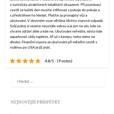
v turisticky atraktivních lokalitách obsazené. Při poznávací
cestě se každý den musíte stěhovat z pokoje do pokoje a
s předstihem ho hledat. Platíte za pronajatý vůz a
ubytování.
V obytném voze většina těchto starostí odpadá.
Svůj pokoj si vezete neustále sebou a je jen na vás, kde se
chcete zdržet déle a kde ne. Ubytování neřešíte, místo kde
zaparkovat vždy najdete. Ať už v kempu, nebo mimo na
divoko. Finanční úspora za ubytování při měsíční cestě s
rodinou po USA je již znát.
4.8/5 - (9 votes)
NEJNOVĚJŠÍ PŘÍSPĚVKY