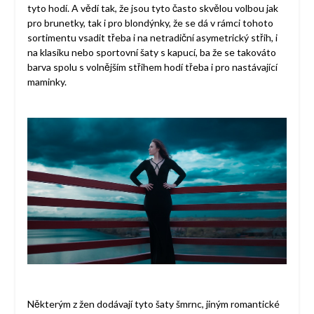
tyto hodí. A vědí tak, že jsou tyto často skvělou volbou jak
pro brunetky, tak i pro blondýnky, že se dá v rámci tohoto
sortimentu vsadit třeba i na netradiční asymetrický střih, i
na klasiku nebo sportovní šaty s kapucí, ba že se takováto
barva spolu s volnějším střihem hodí třeba i pro nastávající
maminky.
Některým z žen dodávají tyto šaty šmrnc, jiným romantické