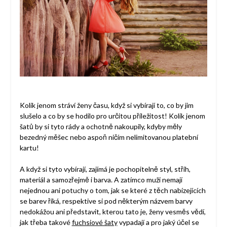
Kolik jenom stráví ženy času, když si vybírají to, co by jim
slušelo a co by se hodilo pro určitou příležitost! Kolik jenom
šatů by si tyto rády a ochotně nakoupily, kdyby měly
bezedný měšec nebo aspoň ničím nelimitovanou platební
kartu!
A když si tyto vybírají, zajímá je pochopitelně styl, střih,
materiál a samozřejmě i barva. A zatímco muži nemají
nejednou ani potuchy o tom, jak se které z těch nabízejících
se barev říká, respektive si pod některým názvem barvy
nedokážou ani představit, kterou tato je, ženy vesměs vědí,
jak třeba takové
fuchsiové šaty
vypadají a pro jaký účel se