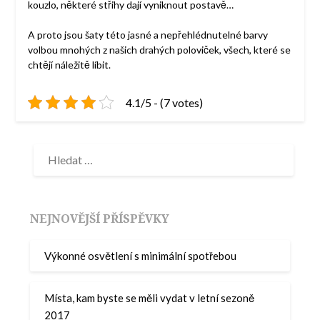
kouzlo, některé střihy dají vyniknout postavě…
A proto jsou šaty této jasné a nepřehlédnutelné barvy
volbou mnohých z našich drahých poloviček, všech, které se
chtějí náležitě líbit.
4.1/5 - (7 votes)
NEJNOVĚJŠÍ PŘÍSPĚVKY
Výkonné osvětlení s minimální spotřebou
Místa, kam byste se měli vydat v letní sezoně
2017