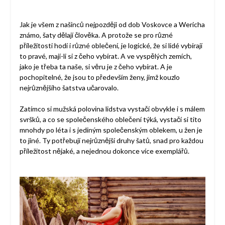
Jak je všem z našinců nejpozději od dob Voskovce a Wericha
známo, šaty dělají člověka. A protože se pro různé
příležitosti hodí i různé oblečení, je logické, že si lidé vybírají
to pravé, mají-li si z čeho vybírat. A ve vyspělých zemích,
jako je třeba ta naše, si věru je z čeho vybírat. A je
pochopitelné, že jsou to především ženy, jimž kouzlo
nejrůznějšího šatstva učarovalo.
Zatímco si mužská polovina lidstva vystačí obvykle i s málem
svršků, a co se společenského oblečení týká, vystačí si tito
mnohdy po léta i s jediným společenským oblekem, u žen je
to jiné. Ty potřebují nejrůznější druhy šatů, snad pro každou
příležitost nějaké, a nejednou dokonce více exemplářů.